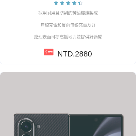





採用耐用且防刮的芳綸纖維製成
無線充電和反向無線充電友好
紋理表面可提高抓地力並提供舒適感
NTD.2880