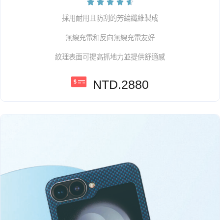





採用耐用且防刮的芳綸纖維製成
無線充電和反向無線充電友好
紋理表面可提高抓地力並提供舒適感
NTD.2880