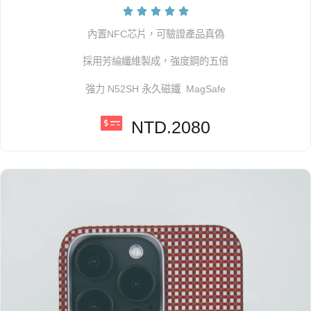





內置NFC芯片，可驗證產品真偽
採用芳綸纖維製成，強度鋼的五倍
強力 N52SH 永久磁鐵 MagSafe
NTD.2080