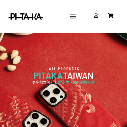
Google Pixel
Watch & AirPods
配件/充電設備
關於 Pitaka TW
- ALL PRODUCTS-
PITAKA
TAIWAN
更多創意設計 &
解決生活便利的好品牌