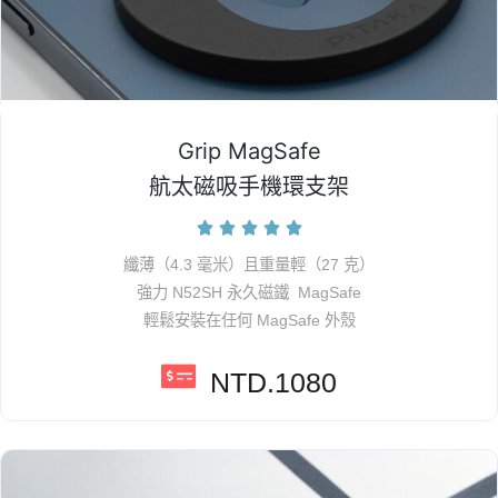
Grip MagSafe
航太磁吸手機環支架





纖薄（4.3 毫米）且重量輕（27 克）
強力 N52SH 永久磁鐵 MagSafe
輕鬆安裝在任何 MagSafe 外殼
NTD.1080