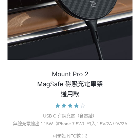
Mount Pro 2
MagSafe 磁吸充電車架
通用款





USB C 有線充電（含電纜）
無線充電輸出：15W（iPhone 7.5W）
輸入：5V/2A / 9V/2A
可預設 NFC數：3