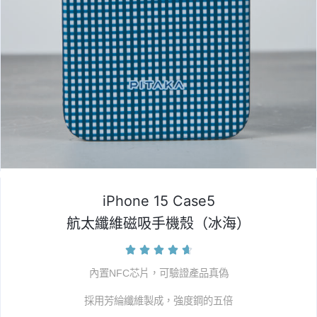
iPhone 15 Case5
航太纖維磁吸手機殼（冰海）





內置NFC芯片，可驗證產品真偽
採用芳綸纖維製成，強度鋼的五倍