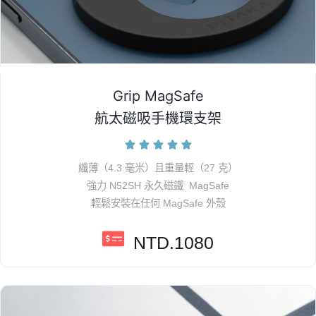
Grip MagSafe
航太磁吸手機環支架





纖薄（4.3 毫米）且重量輕（27 克）
強力 N52SH 永久磁鐵 MagSafe
輕鬆安裝在任何 MagSafe 外殼
NTD.1080