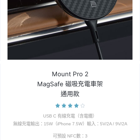
Mount Pro 2
MagSafe 磁吸充電車架
通用款





USB C 有線充電（含電纜）
無線充電輸出：15W（iPhone 7.5W）
輸入：5V/2A / 9V/2A
可預設 NFC數：3