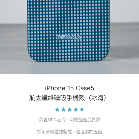
iPhone 15 Case5
航太纖維磁吸手機殼（冰海）





內置NFC芯片，可驗證產品真偽
採用芳綸纖維製成，強度鋼的五倍