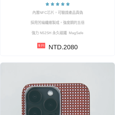





內置NFC芯片，可驗證產品真偽
採用芳綸纖維製成，強度鋼的五倍
強力 N52SH 永久磁鐵 MagSafe
NTD.2080