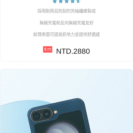





採用耐用且防刮的芳綸纖維製成
無線充電和反向無線充電友好
紋理表面可提高抓地力並提供舒適感
NTD.2880