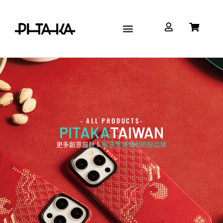
Google Pixel
Watch & AirPods
配件/充電設備
關於 Pitaka TW
- ALL PRODUCTS-
PITAKA
TAIWAN
更多創意設計 &
解決生活便利的好品牌