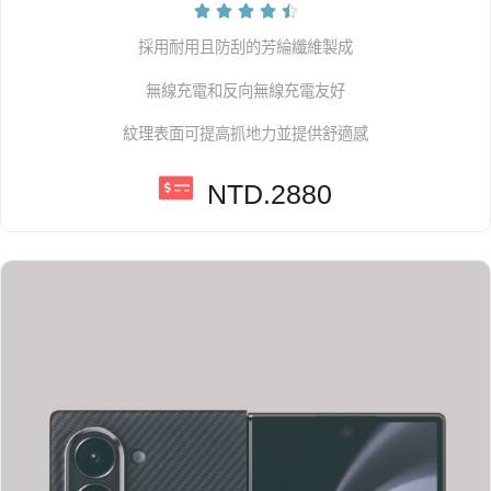





採用耐用且防刮的芳綸纖維製成
無線充電和反向無線充電友好
紋理表面可提高抓地力並提供舒適感
NTD.2880