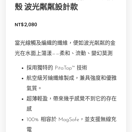
殼 波光粼粼設計款
NT$
2,080
當光線觸及編織的纖維，便如波光粼粼的金
光在水面上蕩漾——柔和、流動、變幻莫測
採用獨特的 PitaTap™ 技術
航空級芳綸纖維製成，兼具強度和優雅
氣質。
超薄輕盈，帶來幾乎感覺不到它的存在
感
100% 相容於 MagSafe，並支援無線充
電