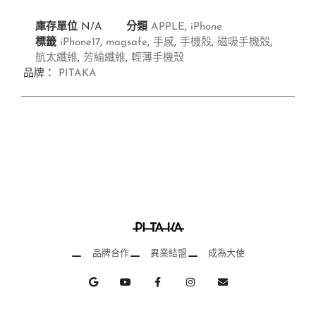
庫存單位
N/A
分類
APPLE
,
iPhone
標籤
iPhone17
,
magsafe
,
手感
,
手機殼
,
磁吸手機殼
,
航太纖維
,
芳綸纖維
,
輕薄手機殼
品牌：
PITAKA
品牌合作
異業結盟
成為大使