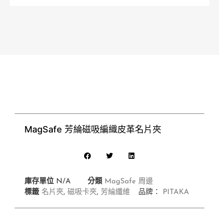
MagSafe 芳綸磁吸編織皮革名片夾
庫存單位
N/A
分類
MagSafe 周邊
標籤
名片夾
,
磁吸卡夾
,
芳綸纖維
品牌：
PITAKA