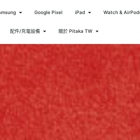
amsung
Google Pixel
iPad
Watch & AirPod
配件/充電設備
關於 Pitaka TW